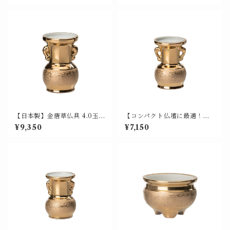
【日本製】金唐草仏具 4.0玉仏
【コンパクト仏壇に最適！】
花（花瓶 / 仏花瓶）美濃焼 山
金唐草仏具 3.5玉仏花（花瓶 /
¥9,350
¥7,150
源 700-003
仏花瓶）日本製 美濃焼 山源謹
製 700-004