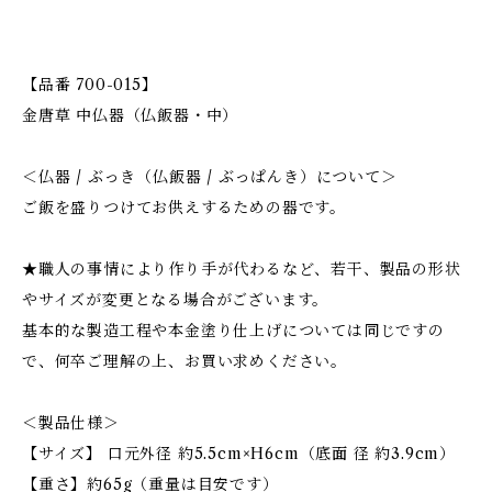
【品番 700-015】
金唐草 中仏器（仏飯器・中）
＜仏器 / ぶっき（仏飯器 / ぶっぱんき）について＞
ご飯を盛りつけてお供えするための器です。
★職人の事情により作り手が代わるなど、若干、製品の形状
やサイズが変更となる場合がございます。
基本的な製造工程や本金塗り仕上げについては同じですの
で、何卒ご理解の上、お買い求めください。
＜製品仕様＞
【サイズ】 口元外径 約5.5cm×H6cm（底面 径 約3.9cm）
【重さ】約65g（重量は目安です）