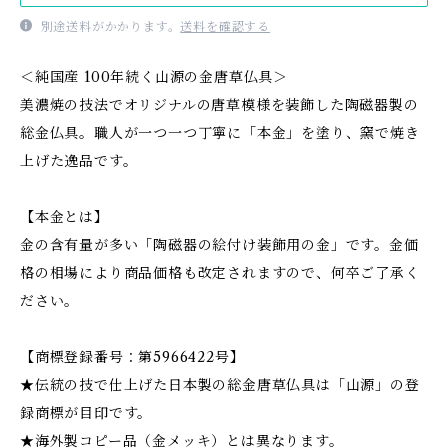
別途送料がかかります。
送料を確認する
＜純国産 100年続く山源の金唐草仏具＞
美濃焼の技法でオリジナルの唐草模様を装飾した陶磁器製の
総金仏具。職人が一つ一つ丁寧に「本金」を塗り、窯で焼き
上げた逸品です。
【本金とは】
金の含有量が多い「陶磁器の絵付け装飾用の金」です。金価
格の相場により商品価格も改定されますので、何卒ご了承く
ださい。
【商標登録番号：第5966422号】
★伝統の技で仕上げた日本製の総金唐草仏具は「山源」の登
録商標が目印です。
★海外製コピー品（金メッキ）とは異なります。