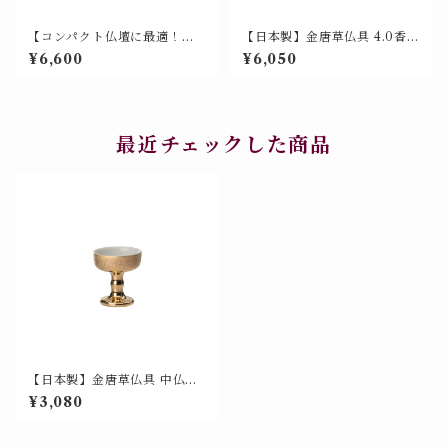
【コンパクト仏壇に最適！】
【日本製】金唐草仏具 4.0香
金唐草仏具 3.0玉仏花（花瓶 /
炉 美濃焼 山源 700-008
¥6,600
¥6,050
仏花瓶）日本製 美濃焼 山源謹
製 700-012 新製品
最近チェックした商品
【日本製】金唐草仏具 中仏器
（仏飯器・中）美濃焼 山源謹
¥3,080
製 700-015