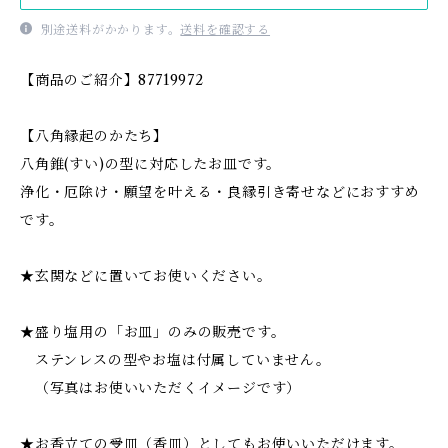
別途送料がかかります。
送料を確認する
【商品のご紹介】87719972
【八角縁起のかたち】
八角錐(すい)の型に対応したお皿です。
浄化・厄除け・願望を叶える・良縁引き寄せなどにおすすめ
です。
★玄関などに置いてお使いください。
★盛り塩用の「お皿」のみの販売です。
ステンレスの型やお塩は付属していません。
（写真はお使いいただくイメージです）
★お香立ての受皿（香皿）としてもお使いいただけます。