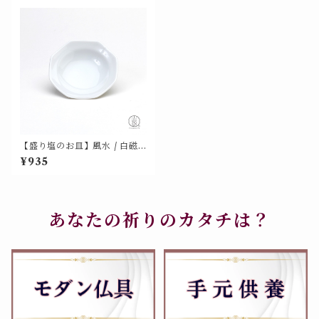
【盛り塩のお皿】風水 / 白磁
八角形 の 塩盛 皿（盛塩 単
¥935
品）美濃焼 山源 700-2108
あなたの祈りのカタチは？