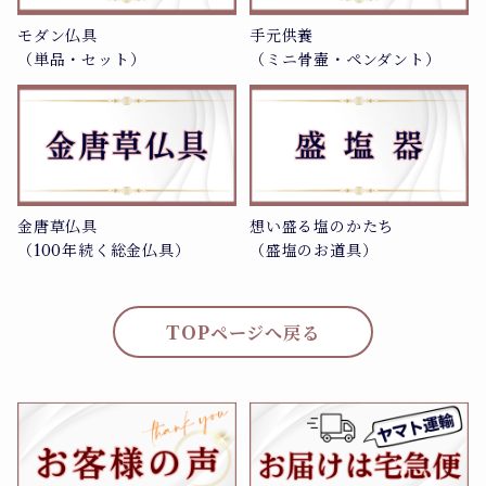
モダン仏具
手元供養
（単品・セット）
（ミニ骨壷・ペンダント）
金唐草仏具
想い盛る塩のかたち
（100年続く総金仏具）
（盛塩のお道具）
TOPページへ戻る