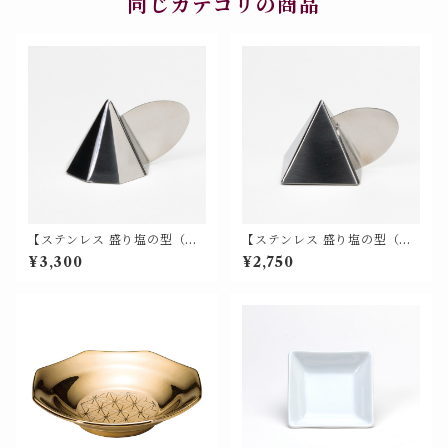
同じカテゴリの商品
【ステンレス 盛り塩の型（八
【ステンレス 盛り塩の型（四
角錐 盛塩型）】八角形 塩盛 固
角錐 盛塩型）】四角形 塩盛 固
¥3,300
¥2,750
め器＜盛塩単品 縁起の型＞70
め器＜盛塩単品 ピラミッドパ
0-2111
ワーの型＞700-2110