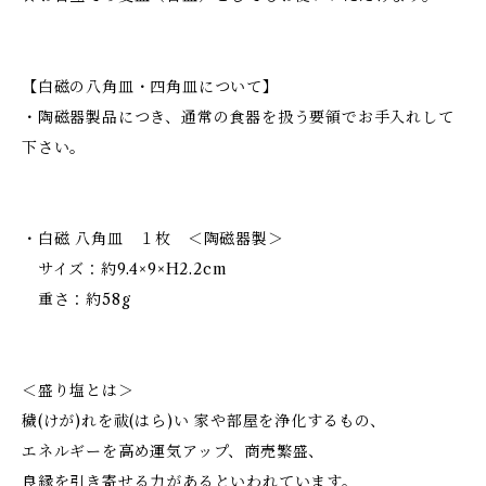
【白磁の八角皿・四角皿について】
・陶磁器製品につき、通常の食器を扱う要領でお手入れして
下さい。
・白磁 八角皿 １枚 ＜陶磁器製＞
サイズ：約9.4×9×H2.2cm
重さ：約58g
＜盛り塩とは＞
穢(けが)れを祓(はら)い 家や部屋を浄化するもの、
エネルギーを高め運気アップ、商売繁盛、
良縁を引き寄せる力があるといわれています。