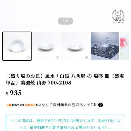
1
/6
【盛り塩のお皿】風水 / 白磁 八角形 の 塩盛 皿（盛塩
単品）美濃焼 山源 700-2108
935
¥
なら
手数料無料の
翌月払いでOK
※この商品は、最短で8月14日(金)にお届けします（お届け先によ
って、最短到着日に数日追加される場合があります）。