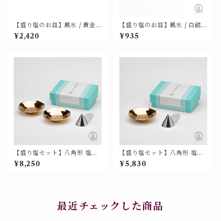
【盛り塩のお皿】風水 / 黄金
【盛り塩のお皿】風水 / 白磁
八角形 の 塩盛 皿（盛塩 単
四角形 の 塩盛 皿（盛塩 単
¥2,420
¥935
品）美濃焼 山源 700-2109
品）ピラミッド型に対応 美濃
焼 山源 700-2107
【盛り塩セット】八角形 塩盛
【盛り塩セット】八角形 塩盛
固め器入り（黄金八角皿 2枚）
固め器入り（黄金八角皿 1枚）
¥8,250
¥5,830
美濃焼 山源 700-2106
美濃焼 山源 700-2105
最近チェックした商品