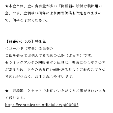
★本金とは、金の含有量が多い「陶磁器の絵付け装飾用の
金」です。金価格の相場により商品価格も改定されますの
で、何卒ご了承ください。
【品番676-305】特別色
＜ゴールド（本金）仏飯器＞
ご飯を盛ってお供えするための仏器（ぶっき）です。
セラミックアルテの陶製モダン仏具は、表面に少しザラつき
があるため、ツヤのある白い磁器製仏具よりご飯のこびりつ
き汚れが少なく、お手入れしやすいです。
★「茶湯器」とセットでお使いいただくとご飯がきれいに丸
く盛れます。
https://ceramicarte.official.ec/p/00002