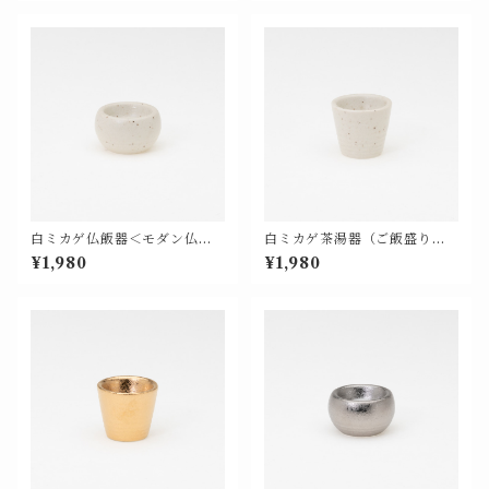
白ミカゲ仏飯器＜モダン仏具
白ミカゲ茶湯器（ご飯盛り兼
単品 基本色＞【676-205】
用）＜モダン仏具 単品 基本色
¥1,980
¥1,980
＞【676-206】