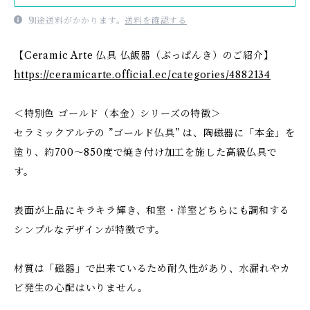
別途送料がかかります。
送料を確認する
【Ceramic Arte 仏具 仏飯器（ぶっぱんき）のご紹介】
https://ceramicarte.official.ec/categories/4882134
＜特別色 ゴールド（本金）シリーズの特徴＞
セラミックアルテの ”ゴールド仏具” は、陶磁器に「本金」を
塗り、約700～850度で焼き付け加工を施した高級仏具で
す。
表面が上品にキラキラ輝き、和室・洋室どちらにも調和する
シンプルなデザインが特徴です。
材質は「磁器」で出来ているため耐久性があり、水漏れやカ
ビ発生の心配はいりません。