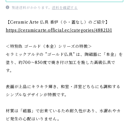
別途送料がかかります。
送料を確認する
【Ceramic Arte 仏具 香炉（小・蓋なし）のご紹介】
https://ceramicarte.official.ec/categories/4882131
＜特別色 ゴールド（本金）シリーズの特徴＞
セラミックアルテの ”ゴールド仏具” は、陶磁器に「本金」を
塗り、約700～850度で焼き付け加工を施した高級仏具で
す。
表面が上品にキラキラ輝き、和室・洋室どちらにも調和する
シンプルなデザインが特徴です。
材質は「磁器」で出来ているため耐久性があり、水漏れやカ
ビ発生の心配はいりません。