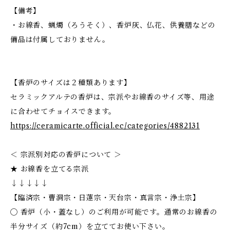
【備考】
・お線香、蝋燭（ろうそく）、香炉灰、仏花、供養膳などの
備品は付属しておりません。
【香炉のサイズは２種類あります】
セラミックアルテの香炉は、宗派やお線香のサイズ等、用途
に合わせてチョイスできます。
https://ceramicarte.official.ec/categories/4882131
＜ 宗派別対応の香炉について ＞
★ お線香を立てる宗派
↓↓↓↓↓
【臨済宗・曹洞宗・日蓮宗・天台宗・真言宗・浄土宗】
◯ 香炉（小・蓋なし）のご利用が可能です。通常のお線香の
半分サイズ（約7cm）を立ててお使い下さい。