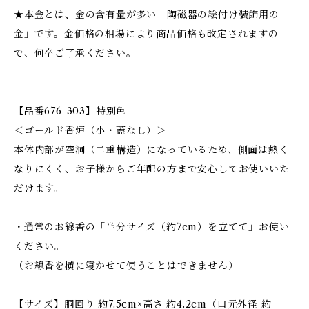
★本金とは、金の含有量が多い「陶磁器の絵付け装飾用の
金」です。金価格の相場により商品価格も改定されますの
で、何卒ご了承ください。
【品番676-303】特別色
＜ゴールド香炉（小・蓋なし）＞
本体内部が空洞（二重構造）になっているため、側面は熱く
なりにくく、お子様からご年配の方まで安心してお使いいた
だけます。
・通常のお線香の「半分サイズ（約7cm）を立てて」お使い
ください。
（お線香を横に寝かせて使うことはできません）
【サイズ】胴回り 約7.5cm×高さ 約4.2cm（口元外径 約