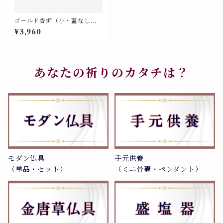
ゴールド香炉（小・蓋なし）
＜モダン仏具 単品 特別色＞
¥3,960
【676-303】
あなたの祈りのカタチは？
モダン仏具
手元供養
（単品・セット）
（ミニ骨壷・ペンダント）