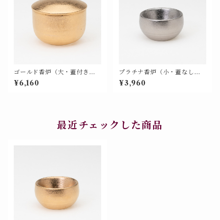
ゴールド香炉（大・蓋付き）
プラチナ香炉（小・蓋なし）
＜モダン仏具 単品 特別色＞
＜モダン仏具 単品 特別色＞
¥6,160
¥3,960
【676-311】
【676-403】
最近チェックした商品