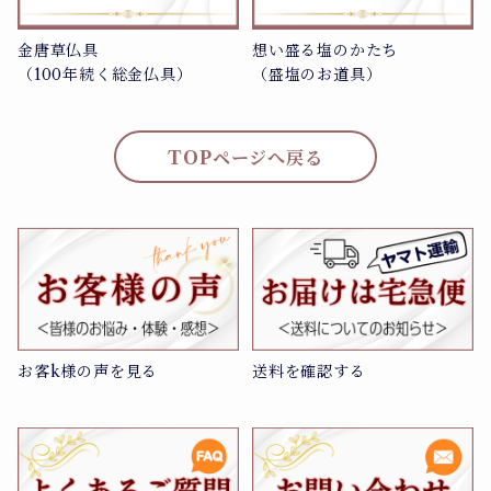
金唐草仏具
想い盛る塩のかたち
（100年続く総金仏具）
（盛塩のお道具）
TOPページへ戻る
お客k様の声を見る
送料を確認する