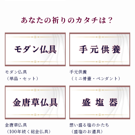
700-019
あなたの祈りのカタチは？
モダン仏具
手元供養
（単品・セット）
（ミニ骨壷・ペンダント）
金唐草仏具
想い盛る塩のかたち
（100年続く総金仏具）
（盛塩のお道具）