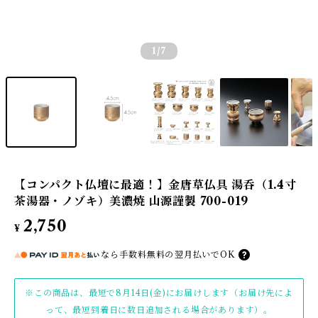
1
/7
【コンパクト仏壇に最適！】金唐草仏具 湯呑（1.4寸
茶湯器・ノゾキ）美濃焼 山源謹製 700-019
2,750
¥
なら
手数料無料の
翌月払いでOK
※この商品は、最短で8月14日(金)にお届けします（お届け先によ
って、最短到着日に数日追加される場合があります）。