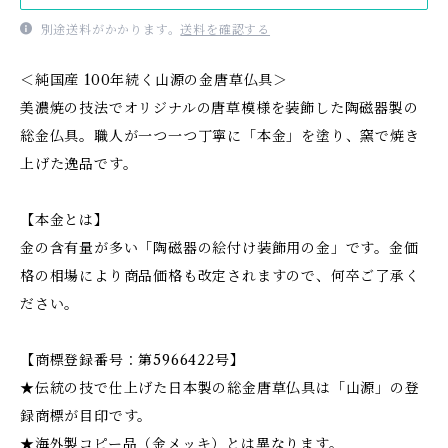
別途送料がかかります。
送料を確認する
＜純国産 100年続く山源の金唐草仏具＞
美濃焼の技法でオリジナルの唐草模様を装飾した陶磁器製の
総金仏具。職人が一つ一つ丁寧に「本金」を塗り、窯で焼き
上げた逸品です。
【本金とは】
金の含有量が多い「陶磁器の絵付け装飾用の金」です。金価
格の相場により商品価格も改定されますので、何卒ご了承く
ださい。
【商標登録番号：第5966422号】
★伝統の技で仕上げた日本製の総金唐草仏具は「山源」の登
録商標が目印です。
★海外製コピー品（金メッキ）とは異なります。