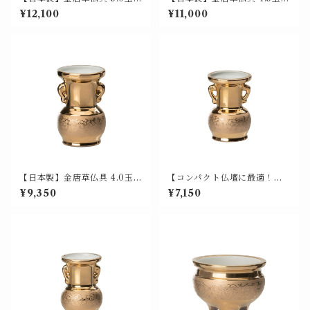
花（花瓶 / 仏花瓶）美濃焼 山
花（花瓶 / 仏花瓶）美濃焼 山
¥12,100
¥11,000
源 700-001
源 700-002
【日本製】金唐草仏具 4.0玉仏
【コンパクト仏壇に最適！】
花（花瓶 / 仏花瓶）美濃焼 山
金唐草仏具 3.5玉仏花（花瓶 /
¥9,350
¥7,150
源 700-003
仏花瓶）日本製 美濃焼 山源謹
製 700-004