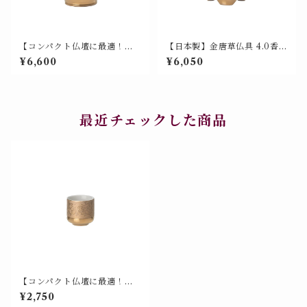
【コンパクト仏壇に最適！】
【日本製】金唐草仏具 4.0香
金唐草仏具 3.0玉仏花（花瓶 /
炉 美濃焼 山源 700-008
¥6,600
¥6,050
仏花瓶）日本製 美濃焼 山源謹
製 700-012 新製品
最近チェックした商品
【コンパクト仏壇に最適！】
金唐草仏具 湯呑（1.4寸 茶湯
¥2,750
器・ノゾキ）美濃焼 山源謹製