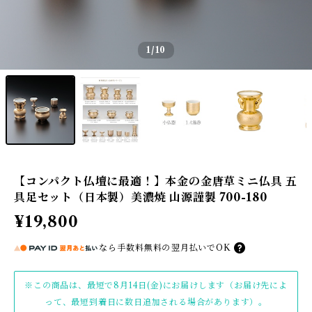
1
/10
【コンパクト仏壇に最適！】本金の金唐草ミニ仏具 五
具足セット（日本製）美濃焼 山源謹製 700-180
¥19,800
なら
手数料無料の
翌月払いでOK
※この商品は、最短で8月14日(金)にお届けします（お届け先によ
って、最短到着日に数日追加される場合があります）。