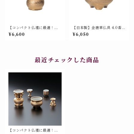
【コンパクト仏壇に最適！】
【日本製】金唐草仏具 4.0香
金唐草仏具 3.0玉仏花（花瓶 /
炉 美濃焼 山源 700-008
¥6,600
¥6,050
仏花瓶）日本製 美濃焼 山源謹
製 700-012 新製品
最近チェックした商品
【コンパクト仏壇に最適！】