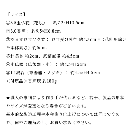
【サイズ】
①3.5玉仏花（花瓶）： 約7.2×H10.5cm
②3.0香炉： 約9.5×H6.8cm
③だるまロウソク立： ロウ受け外径 約4.3cm ×（芯針を除い
た本体高さ）約5cm、
芯針長さ 約2cm、底部直径 約4.5cm
④小仏器（仏飯器・小）： 約4.5×H5cm
⑤1.4湯呑（茶湯器・ノゾキ）： 約4.5×H4.5cm
＜付属品＞香炉灰 約180g
★職人の事情により作り手が代わるなど、若干、製品の形状
やサイズが変更となる場合がございます。
基本的な製造工程や本金塗り仕上げについては同じですの
で、何卒ご理解の上、お買い求めください。