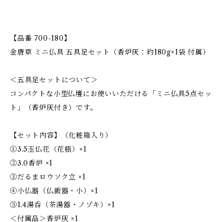
【品番 700-180】
金唐草 ミニ仏具 五具足セット（香炉灰：約180g×1袋 付属）
＜五具足セットについて＞
コンパクトな小型仏壇にお使いいただける「ミニ仏具5点セッ
ト」（香炉灰付き）です。
【セット内容】（化粧箱入り）
①3.5玉仏花（花瓶）×1
②3.0香炉 ×1
③だるまロウソク立 ×1
④小仏器（仏飯器・小）×1
⑤1.4湯呑（茶湯器・ノゾキ）×1
＜付属品＞香炉灰 ×1