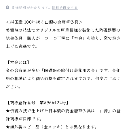
別途送料がかかります。
送料を確認する
＜純国産 100年続く山源の金唐草仏具＞
美濃焼の技法でオリジナルの唐草模様を装飾した陶磁器製の
総金仏具。職人が一つ一つ丁寧に「本金」を塗り、窯で焼き
上げた逸品です。
【本金とは】
金の含有量が多い「陶磁器の絵付け装飾用の金」です。金価
格の相場により商品価格も改定されますので、何卒ご了承く
ださい。
【商標登録番号：第5966422号】
★伝統の技で仕上げた日本製の総金唐草仏具は「山源」の登
録商標が目印です。
★海外製コピー品（金メッキ）とは異なります。