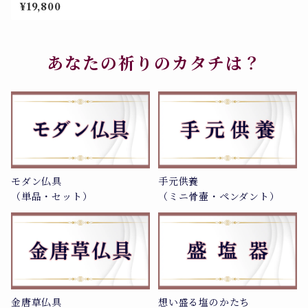
本金の金唐草ミニ仏具 五具足
¥19,800
セット（日本製）美濃焼 山源
謹製 700-180
あなたの祈りのカタチは？
モダン仏具
手元供養
（単品・セット）
（ミニ骨壷・ペンダント）
金唐草仏具
想い盛る塩のかたち