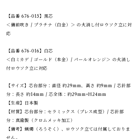
【品番 676-015】黒芯
＜備前吹き / プラチナ（白金）＞ の火消し付ロウソク立に対
応
【品番 676-016】白芯
＜白ミカゲ / ゴールド（本金）/ パールオレンジ＞ の火消し
付ロウソク立に対応
【サイズ】芯台部分：直径 約29mm、高さ 約9mm / 芯針部
分：長さ 約14mm / 芯全体：約29mm×H24mm
【生産】日本製
【材質】芯台部分：セラミックス（プレス成型）/ 芯針部
分：真鍮製（クロムメッキ加工）
【備考】蝋燭（ろうそく）、ロウソク立ては付属しておりま
せん。