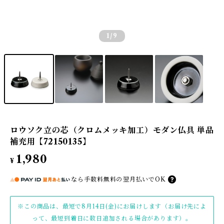
1
/9
ロウソク立の芯（クロムメッキ加工）モダン仏具 単品
補充用【72150135】
1,980
¥
なら
手数料無料の
翌月払いでOK
※この商品は、最短で8月14日(金)にお届けします（お届け先によ
って、最短到着日に数日追加される場合があります）。