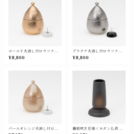
ゴールド火消し付ロウソク立
プラチナ火消し付ロウソク立
（白/芯付）＜モダン仏具 単品
（黒芯付き）＜モダン仏具 単
¥8,800
¥8,800
特別色＞【676-304】
品 特別色＞【676-404】
パールオレンジ火消し付ロウ
備前吹き花瓶＜モダン仏具 単
ソク立（白芯付き）＜モダン
品 基本色＞【676-102】