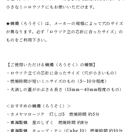
小さなミニロウソクにもお使いいただけます。
★蝋燭（ろうそく）は、メーカーの規格によって穴のサイズ
が異なります。必ず「ロウソク立の芯針に合ったサイズ」の
ものをご利用下さい。
【ご使用いただける蝋燭（ろうそく）の種類】
・ロウソク立ての芯針に合ったサイズ（穴が小さいもの）
・燃焼時間が短いミニサイズのもの（5～10分程度）
・火消しの蓋がかぶさる長さ（15mm～40mm程度のもの）
＜おすすめの蝋燭（ろうそく）＞
・カメヤマローソク 灯しび5 燃焼時間 約5分
・東海製蝋 星のしずく 燃焼時間 約8分
・東海製蝋 キューブ・テン（Cube 10） 燃焼時間 約10分