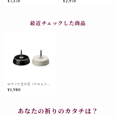
¥7,370
¥2,970
仏具 単品 特別色＞【676-50
4】
最近チェックした商品
ロウソク立の芯（クロムメッ
キ加工）モダン仏具 単品 補充
¥1,980
用【72150135】
あなたの祈りのカタチは？