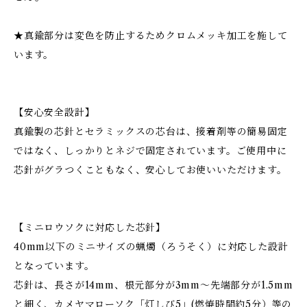
★真鍮部分は変色を防止するためクロムメッキ加工を施して
います。
【安心安全設計】
真鍮製の芯針とセラミックスの芯台は、接着剤等の簡易固定
ではなく、しっかりとネジで固定されています。ご使用中に
芯針がグラつくこともなく、安心してお使いいただけます。
【ミニロウソクに対応した芯針】
40mm以下のミニサイズの蝋燭（ろうそく）に対応した設計
となっています。
芯針は、長さが14mm、根元部分が3mm〜先端部分が1.5mm
と細く、カメヤマローソク「灯しび5」(燃焼時間約5分）等の