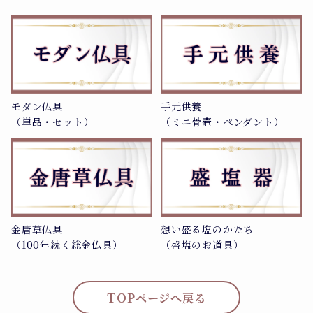
モダン仏具
手元供養
（単品・セット）
（ミニ骨壷・ペンダント）
金唐草仏具
想い盛る塩のかたち
（100年続く総金仏具）
（盛塩のお道具）
TOPページへ戻る