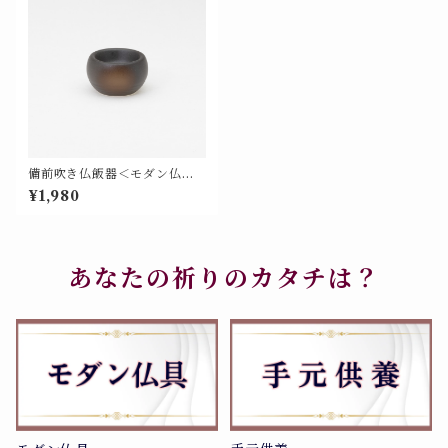
備前吹き仏飯器＜モダン仏具
単品 基本色＞【676-105】
¥1,980
あなたの祈りのカタチは？