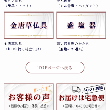
モダン仏具
手元供養
（単品・セット）
（ミニ骨壷・ペンダント）
金唐草仏具
想い盛る塩のかたち
（100年続く総金仏具）
（盛塩のお道具）
TOPページへ戻る