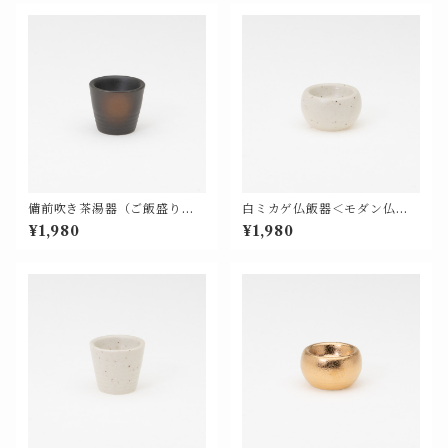
備前吹き茶湯器（ご飯盛り兼
白ミカゲ仏飯器＜モダン仏具
用）＜モダン仏具 単品 基本色
単品 基本色＞【676-205】
¥1,980
¥1,980
＞【676-106】