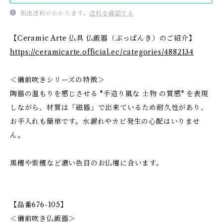
別途送料がかかります。
送料を確認する
【Ceramic Arte 仏具 仏飯器（ぶっぱんき）のご紹介】
https://ceramicarte.official.ec/categories/4882134
＜備前吹きシリーズの特徴＞
陶器の温もりを感じさせる "手造り風な 土物 の質感" を表現
しながら、材質は「磁器」で出来ているため耐久性があり、
お手入れも簡単です。水漏れやカビ発生の心配はいりませ
ん。
黒檀や紫檀など濃い色目のお仏壇に合います。
【品番676-105】
＜備前吹き仏飯器＞