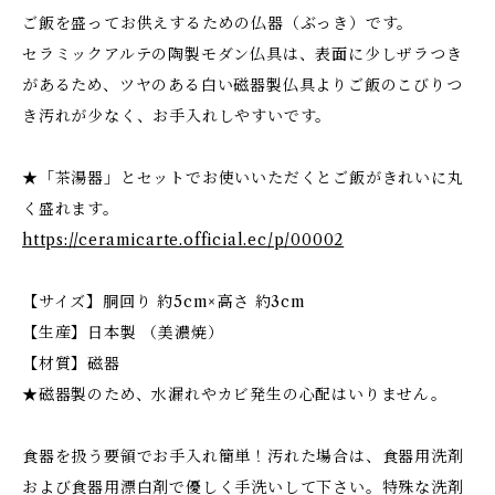
ご飯を盛ってお供えするための仏器（ぶっき）です。
セラミックアルテの陶製モダン仏具は、表面に少しザラつき
があるため、ツヤのある白い磁器製仏具よりご飯のこびりつ
き汚れが少なく、お手入れしやすいです。
★「茶湯器」とセットでお使いいただくとご飯がきれいに丸
く盛れます。
https://ceramicarte.official.ec/p/00002
【サイズ】胴回り 約5cm×高さ 約3cm
【生産】日本製 （美濃焼）
【材質】磁器
★磁器製のため、水漏れやカビ発生の心配はいりません。
食器を扱う要領でお手入れ簡単！汚れた場合は、食器用洗剤
および食器用漂白剤で優しく手洗いして下さい。特殊な洗剤